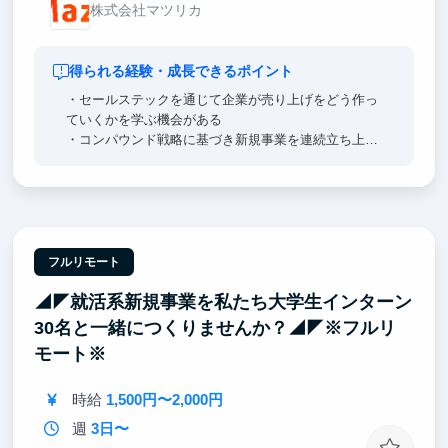
株式会社マツリカ
得られる経験・成長できるポイント
・セールステックを通じて企業が売り上げをどう作っ
ていくかを学ぶ機会がある
・コンパウンド戦略に基づき新規事業を連続立ち上げ
しており、スタートアップでの事業開発や新規事業開
発に触れる機会がある
・ただ売るだけでなく、どう売るかにも携わることが
できる
フルリモート
◢◤就活系新規事業を私たち大学生インターン
30名と一緒につくりませんか？◢◤※フルリ
モート※
時給
1,500円〜2,000円
週
3日〜