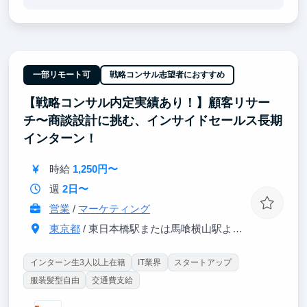
本ポジションで得られる価値は、広告運用者から「一
段上のマーケターへ」進化できることです。
LP構成・訴求設計・数値改善で培ったスキルを、
YouTubeという信頼を積み上げるメディアに転用し、
人の意思決定を設計する力を磨きます。
一部リモート可
戦略コンサル志望者におすすめ
【戦略コンサル内定実績あり！】顧客リサー
伸びる動画構成の設計、視聴データを基にした改善、
YouTubeを起点とした事業成長までを実践。
チ〜商談設計に挑む、インサイドセールス長期
インターン！
YouTube特有の勝ちパターンを学ぶ研修も用意してお
り、企業からの需要が急増している一方で担い手が少
時給
1,250円〜
ない、希少性の高いYouTubeマーケターとして市場価
値を高められる環境です。
週
2日〜
営業
/
マーケティング
東京都
/ 東日本橋駅または馬喰横山駅より徒歩3分
インターン生3人以上在籍
IT業界
スタートアップ
服装髪型自由
交通費支給