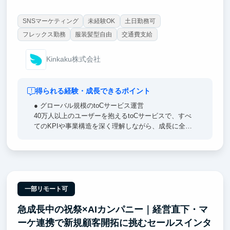
SNSマーケティング
未経験OK
土日勤務可
フレックス勤務
服装髪型自由
交通費支給
Kinkaku株式会社
得られる経験・成長できるポイント
● グローバル規模のtoCサービス運営
40万人以上のユーザーを抱えるtoCサービスで、すべ
てのKPIや事業構造を深く理解しながら、成長に全力
でコミットできます。
● AI × エンタメの最先端
画像・動画・音声・LLMなどを横断した生成AIプロダ
クトに携わり、AI × toCの最前線を体感できます。
一部リモート可
● 急成長スタートアップ
急成長中の祝祭×AIカンパニー｜経営直下・マ
ANRIやEast Venturesといった著名VCから資金調達
し、東洋経済「すごいベンチャー100」2024年AI部門
ーケ連携で新規顧客開拓に挑むセールスインタ
にも選出。0→1スタートアップならではの大きな裁量