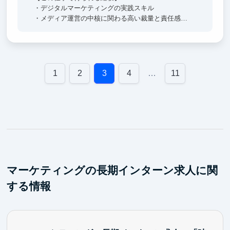
・デジタルマーケティングの実践スキル
・メディア運営の中核に関わる高い裁量と責任感
・新規事業開発レベルのビジネス企画・改善能力
・数値分析・仮説検証スキル
・社外パートナーやチームを巻き込むマネジメント力
長期インターンから実際に新卒として入社した先輩も
1
2
3
4
…
11
多数！
入社すぐに「執行役員」になった先輩社員もいて
若いうちから裁量を持って、成長したい方にはぴった
りです。
ちょっと話聞いてみたいと思った方は、
まずはお気軽にご応募ください！
マーケティングの長期インターン求人に関
する情報