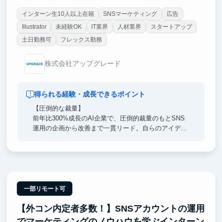
インターン生10人以上在籍
SNSマーケティング
広告
Illustrator
未経験OK
IT業界
人材業界
スタートアップ
土日勤務可
フレックス勤務
株式会社アップグレード
得られる経験・成長できるポイント
【圧倒的な裁量】
前年比300%成長のAI企業で、圧倒的裁量のもとSNS
運用の企画から改善まで一貫リード。自らのアイデア
で事業を牽引する刺激的な経験で再現性のある一生モ
ノのマーケティング力を身に付けます。
【経営陣直下】
東大・戦コン(Bain)出身の経営陣のすぐ隣で、超一流
の意思決定プロセスを肌で感じつつ直接吸収できま
一部リモート可
す。日々のFBを通じ、どこでも通用する「解像度の
【外コン内定者多数！】SNSアカウントの運用
高い思考力」を身に沁み込ませます。
でマーケティングのノウハウを学ぶインターン