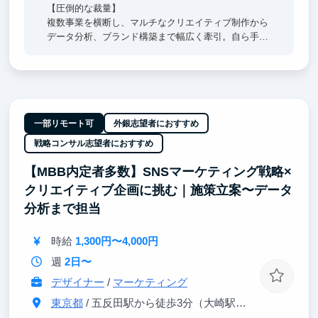
【圧倒的な裁量】
複数事業を横断し、マルチなクリエイティブ制作から
データ分析、ブランド構築まで幅広く牽引。自ら手が
けるクリエイティブが事業成長に直結する圧倒的裁量
のもと、一生モノのデザイン×ビジネスの視座を身に
着けます。
【経営陣直下】
経営陣のすぐ隣で、超一流の意思決定プロセスを肌で
一部リモート可
外銀志望者におすすめ
感じつつ直接吸収できます。日々のフィードバックを
戦略コンサル志望者におすすめ
通じ、どこでも通用する「解像度の高い思考力」を身
に沁み込ませます。
【MBB内定者多数】SNSマーケティング戦略×
クリエイティブ企画に挑む｜施策立案〜データ
【東大早慶8割】
高倍率を突破したトップ層が集結。オフィスに来るだ
分析まで担当
けで視座が高まる刺激を受けることができます。過
去、インターン生は戦略コンサル・外銀・総合商社等
時給
1,300円〜4,000円
のトップ企業へ内定しています。
週
2日〜
デザイナー
/
マーケティング
東京都
/ 五反田駅から徒歩3分（大崎駅から徒歩8分）