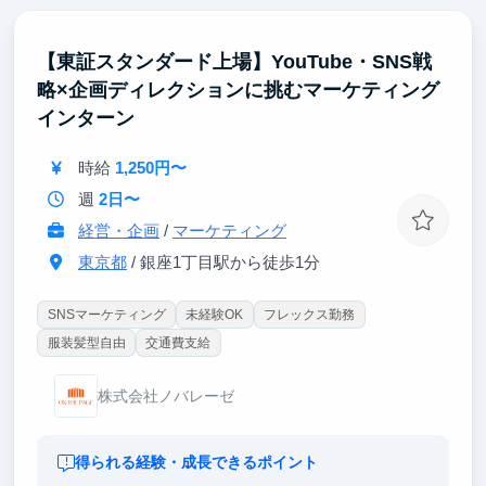
ターゲットに響くコンテンツ企画やデータ分析のスキ
ルを習得できます。
イベント企画・運営: 学生集客のためのイベントを自
【東証スタンダード上場】YouTube・SNS戦
ら企画・実行することで、企画力、実行力、そして課
略×企画ディレクションに挑むマーケティング
題解決能力が身につきます。
インターン
時給
1,250円〜
週
2日〜
経営・企画
/
マーケティング
東京都
/ 銀座1丁目駅から徒歩1分
SNSマーケティング
未経験OK
フレックス勤務
服装髪型自由
交通費支給
株式会社ノバレーゼ
得られる経験・成長できるポイント