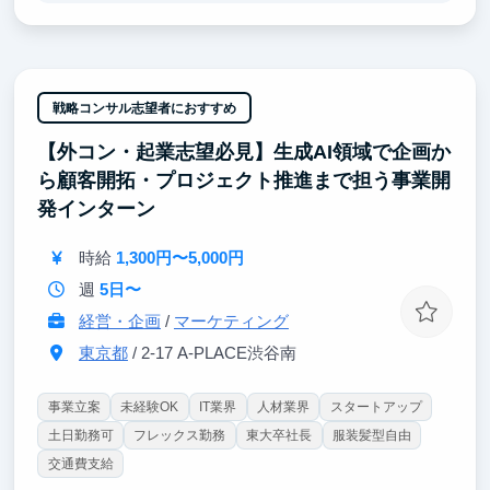
ます。
・セールス以外に、プロジェクトマネジメントやマー
ケティングなどのスキル向上が期待できます。
・組織規模が小さいため、個人成長が会社成長にダイ
レクトに影響する環境です。
戦略コンサル志望者におすすめ
・縮小市場と言われる婚礼業界のV字回復を目指し、
【外コン・起業志望必見】生成AI領域で企画か
本気でマーケットメイクに挑戦できます。
・エンジニア/デザイナーとの距離が近く、様々な職
ら顧客開拓・プロジェクト推進まで担う事業開
種のメンバーと一緒に仕事ができる環境です。
発インターン
時給
1,300円〜5,000円
週
5日〜
経営・企画
/
マーケティング
東京都
/ 2-17 A-PLACE渋谷南
事業立案
未経験OK
IT業界
人材業界
スタートアップ
土日勤務可
フレックス勤務
東大卒社長
服装髪型自由
交通費支給