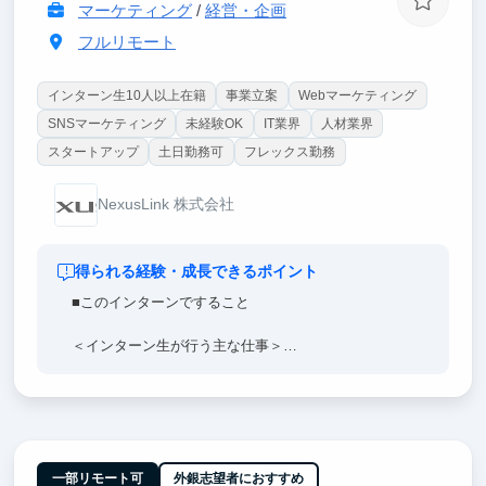
マーケティング
/
経営・企画
フルリモート
インターン生10人以上在籍
事業立案
Webマーケティング
SNSマーケティング
未経験OK
IT業界
人材業界
スタートアップ
土日勤務可
フレックス勤務
NexusLink 株式会社
得られる経験・成長できるポイント
■このインターンですること
＜インターン生が行う主な仕事＞
・当社が運営する就活偏差値アプリの運営業務
・SNSマーケティング業務
・ユーザーの顧客満足度向上のサポート面談業務
・セールスアシスタント業務
※文章ではお伝えしづらい部分ですのでカジュアルに
面談にて紹介しております♪
一部リモート可
外銀志望者におすすめ