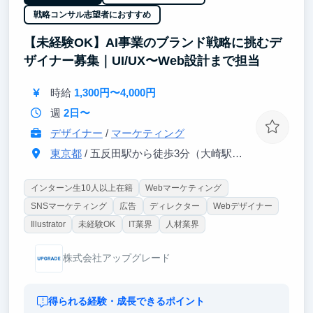
戦略コンサル志望者におすすめ
■参画のメリット
・実利売上計上のガクチカ作成ができる
【未経験OK】AI事業のブランド戦略に挑むデ
・インターン等完全未経験OK（ほとんど皆さん未経
ザイナー募集｜UI/UX〜Web設計まで担当
験です）
・就活に関する業務のため就活対策に繋がります
・大手企業がスポンサーとして応援してくれています
時給
1,300円〜4,000円
・完全リモート参画
週
2日〜
・約10名の同世代の学生がチームでサポートしあいま
す
デザイナー
/
マーケティング
東京都
/ 五反田駅から徒歩3分（大崎駅から徒歩8分）
インターン生10人以上在籍
Webマーケティング
SNSマーケティング
広告
ディレクター
Webデザイナー
Illustrator
未経験OK
IT業界
人材業界
株式会社アップグレード
得られる経験・成長できるポイント