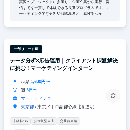
実際のプロジェクトに参画し、企画立案から実行・発
信までを一貫して体験できる長期プログラムです。マ
ーケティング的な分析や戦略思考と、感性を活かした
企画力をバランスよく磨ける点が特徴。現役社員や役
員クラスから直接フィードバックを受けられるため、
就職活動や将来のキャリアに直結する学びが得られま
す。ブライダル業界志望の方はもちろん、企画・マー
ケティング職に興味がある方にも最適なプログラムで
す。
一部リモート可
データ分析×広告運用｜クライアント課題解決
に挑む！マーケティングインターン
時給
1,600円〜
週
3日〜
マーケティング
東京都
/ 東京メトロ副都心線北参道駅 徒歩2分、JR代々木駅 徒歩5分
未経験OK
服装髪型自由
交通費支給