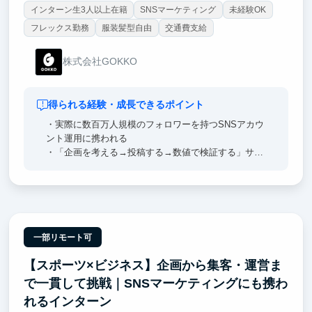
インターン生3人以上在籍
SNSマーケティング
未経験OK
フレックス勤務
服装髪型自由
交通費支給
株式会社GOKKO
得られる経験・成長できるポイント
・実際に数百万人規模のフォロワーを持つSNSアカウ
ント運用に携われる
・「企画を考える→投稿する→数値で検証する」サイ
クルをリアルに体験できる
・経営陣やクリエイターと直接やり取りでき、エンタ
メ事業の最前線を学べる
一部リモート可
【スポーツ×ビジネス】企画から集客・運営ま
で一貫して挑戦｜SNSマーケティングにも携わ
れるインターン