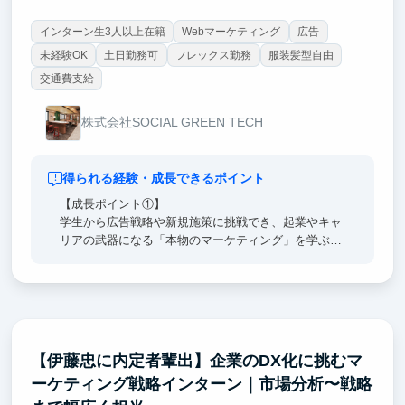
インターン生3人以上在籍
Webマーケティング
広告
未経験OK
土日勤務可
フレックス勤務
服装髪型自由
交通費支給
株式会社SOCIAL GREEN TECH
得られる経験・成長できるポイント
【成長ポイント①】
学生から広告戦略や新規施策に挑戦でき、起業やキャ
リアの武器になる「本物のマーケティング」を学ぶこ
とができます。
【成長ポイント②】
社員数名＋インターン生数名のアットホームかつ実力
主義の組織です。経営陣との距離が近く、フラットな
コミュニケーションで実践的なフィードバックを受け
られます。
【伊藤忠に内定者輩出】企業のDX化に挑むマ
【成長ポイント③】
ーケティング戦略インターン｜市場分析〜戦略
東大・早慶・MARCHなど高学歴の優秀な若手社員や
インターン生が多数活躍しており、互いに刺激を受け