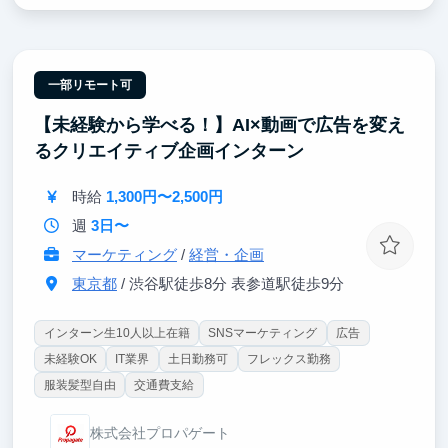
自ら回す経験を通じて、実践的なマーケティング思考
を身につけられる環境です。運用に余裕が出れば複数
アカウントを兼任し、媒体ごとの特性を踏まえた戦略
比較にも挑戦できます。半年ほど継続すると改善提案
や企画の意思決定に関わる機会が増え、SNS施策が顧
一部リモート可
客獲得や売上にどう繋がるかという事業視点も養われ
【未経験から学べる！】AI×動画で広告を変え
ます。これらは就活で語りやすい実務経験となり、過
去のインターン生は博報堂やリクルートなど大手企業
るクリエイティブ企画インターン
に多数内定しています。
時給
1,300円〜2,500円
週
3日〜
マーケティング
/
経営・企画
東京都
/ 渋谷駅徒歩8分 表参道駅徒歩9分
インターン生10人以上在籍
SNSマーケティング
広告
未経験OK
IT業界
土日勤務可
フレックス勤務
服装髪型自由
交通費支給
株式会社プロパゲート