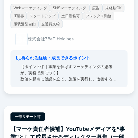
Webマーケティング
SNSマーケティング
広告
未経験OK
IT業界
スタートアップ
土日勤務可
フレックス勤務
服装髪型自由
交通費支給
株式会社7BeT Holdings
得られる経験・成長できるポイント
【ポイント①｜事業を伸ばすマーケティングの思考
が、実務で身につく】
数値を起点に仮説を立て、施策を実行し、改善するサ
イクルを繰り返します。感覚ではなく「構造と数値」
でビジネスを捉える力は、どんな業界でも即戦力にな
れる思考基盤です。
【ポイント②｜起業・バイアウト・10億円グロースを
経験した代表直下】
一部リモート可
サイバーエージェント→独立→事業売却という実績を
【マーケ責任者候補】YouTubeメディアを“事
持つ代表から、日々の業務で直接FBを受けられる環
境です。意思決定プロセスや事業家の思考を間近で吸
業”として成長させるディレクター募集（一部