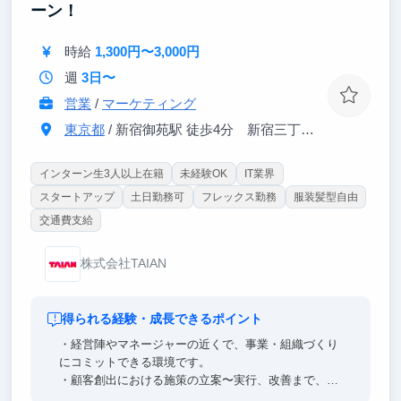
ーン！
とスピード感を持って挑戦できます。
時給
1,300円〜3,000円
週
3日〜
営業
/
マーケティング
東京都
/ 新宿御苑駅 徒歩4分 新宿三丁目駅 徒歩6分
インターン生3人以上在籍
未経験OK
IT業界
スタートアップ
土日勤務可
フレックス勤務
服装髪型自由
交通費支給
株式会社TAIAN
得られる経験・成長できるポイント
・経営陣やマネージャーの近くで、事業・組織づくり
にコミットできる環境です。
・顧客創出における施策の立案〜実行、改善まで、大
きな裁量を持って課題解決に必要な幅広い経験が積め