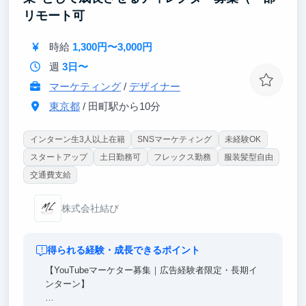
収できます。
リモート可
【ポイント③｜過去のインターン生は外銀・戦略コン
時給
1,300円〜3,000円
サルに内定】
実際に当社インターン経験者が、外資系戦略コンサル
週
3日〜
に内定しています。
マーケティング
/
デザイナー
東京都
/ 田町駅から10分
インターン生3人以上在籍
SNSマーケティング
未経験OK
スタートアップ
土日勤務可
フレックス勤務
服装髪型自由
交通費支給
株式会社結び
得られる経験・成長できるポイント
【YouTubeマーケター募集｜広告経験者限定・長期イ
ンターン】