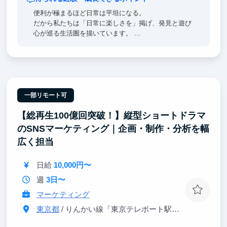
便利が極まるほど日常は平坦になる。
だから私たちは「日常に楽しさを」掲げ、発見と遊び
心が巡る生活圏を描いています。
大胆な事業ピボットで一度沈みましたが、2023年の事
業転換以降、2年でGMV25倍、売上総利益207倍を達
成。
変化を愛す文化こそが、我々の原動力となりました。
次はAIを使い倒し、人数に縛られず常識を覆すモデル
で​――社員わずか100人で企業価値1兆円を狙うフェー
一部リモート可
ズへ。
【総再生100億回突破！】縦型ショートドラマ
変化の渦を起こす側で走りたいあなた。
私たちと一緒に、合理性を超えた面白さを世界に広げ
のSNSマーケティング｜企画・制作・分析を幅
ましょう。
広く担当
日給
10,000円〜
週
3日〜
マーケティング
東京都
/ りんかい線「東京テレポート駅」徒歩7分