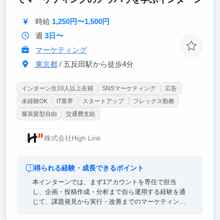
【東大早慶8割】
高倍率を突破したトップ層が集結。オフィスに来るだ
時給
1,250円〜1,500円
けで視座が高まる刺激を受けることができます。過去
にインターン生は戦略コンサル・外銀・総合商社等の
週
3日〜
トップ企業へ内定しています。
マーケティング
東京都
/ 五反田駅から徒歩4分
インターン生10人以上在籍
SNSマーケティング
広告
未経験OK
IT業界
スタートアップ
フレックス勤務
服装髪型自由
交通費支給
株式会社High Link
得られる経験・成長できるポイント
本インターンでは、まず1アカウントを専任で担当
し、企画・投稿作成・分析まで自ら運用する経験を通
じて、課題発見から実行・改善までのマーケティング
思考が身につきます。課題発見から実行・改善までを