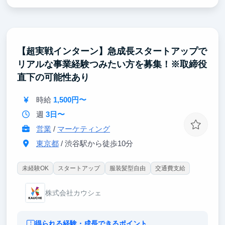
のリアルな悩みに深く入り込み、机上の空論ではない
実践的な課題解決能力を磨ける点にあります。市場分
析から戦略立案、施策実行までを一気通貫で担うこと
で、単なる分析力や企画力に留まらない、ビジネスを
動かすための総合的なマーケティング力が身につきま
【超実戦インターン】急成長スタートアップで
す。自身の提案がクライアントの未来を直接左右する
リアルな事業経験つみたい方を募集！※取締役
という強い責任感と、マーケティングの力で社会課題
の解決に貢献する確かな手応え。
直下の可能性あり
この経験こそが、皆さんをどこでも通用する人材へと
飛躍的に成長させると確信しています。
時給
1,500円〜
週
3日〜
営業
/
マーケティング
東京都
/ 渋谷駅から徒歩10分
未経験OK
スタートアップ
服装髪型自由
交通費支給
株式会社カウシェ
得られる経験・成長できるポイント