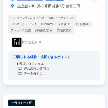
東京都
/ JR 浜松町駅 徒歩7分 都営三田線 芝公園駅 徒歩3分
インターン生3人以上在籍
Webマーケティング
SNSマーケティング
Illustrator
未経験OK
土日勤務可
フレックス勤務
服装髪型自由
交通費支給
株式会社Full.
得られる経験・成長できるポイント
▼獲得できるスキル
《1》Web広告の運用力
《2》データ分析力
《3》クリエイティブ・デザイン
┗Illustrator / Photoshop など
※約1ヶ月で習得できます
《4》社会第一線で戦えるマインド
《5》ベンチャー経営のリアル
一部リモート可