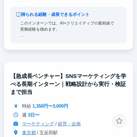
得られる経験・成長できるポイント
このインターンでは、AI×クリエイティブの最前線で
実務経験を積めます。
Claude、GPT、画像生成AI、動画生成AI、音声AI、音
楽AI——あらゆる生成AIを組み合わせて広告を作るワ
ークフローを実務で習得できます。
「CPAを下げ、CVを最大化するクリエイティブとは
何か」を数値で考え抜く力が身につきます。制作だけ
【急成長ベンチャー】SNSマーケティングを学
でなく、チームを動かすディレクション力も養われま
べる長期インターン｜戦略設計から実行・検証
す。
まで担当
代表と直接ディスカッションしながら、事業を伸ばす
経験ができる環境です。
時給
1,350円〜3,000円
週
3日〜
マーケティング
/
経営・企画
東京都
/ 五反田駅