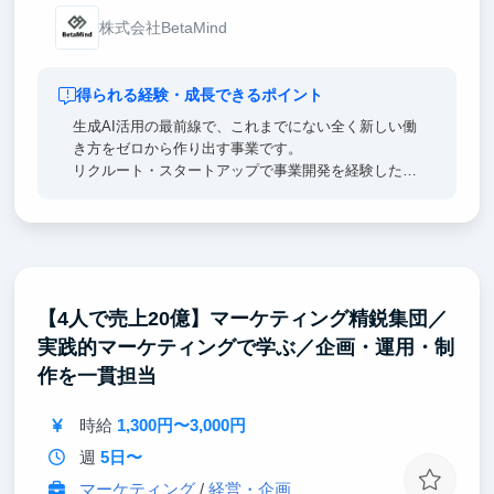
株式会社BetaMind
得られる経験・成長できるポイント
生成AI活用の最前線で、これまでにない全く新しい働
き方をゼロから作り出す事業です。
リクルート・スタートアップで事業開発を経験した私
と、SONY出身のCTO栗野の直下で事業立ち上げに一
緒に取り組んでいただきます。ゼロイチで事業を立ち
上げる力、生成AIの業務活用にに関する最前線の知見
が身につきます。
本当の事業立ち上げフェーズで、あらゆることをおま
かせしたいと思っています。必死に取り組んでいただ
【4人で売上20億】マーケティング精鋭集団／
いた先には大きな成長をお約束します。
実践的マーケティングで学ぶ／企画・運⽤・制
作を⼀貫担当
時給
1,300円〜3,000円
週
5日〜
マーケティング
/
経営・企画