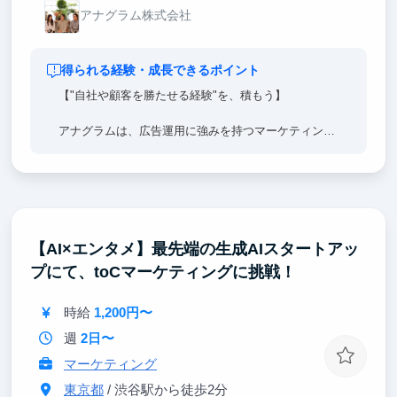
アナグラム株式会社
得られる経験・成長できるポイント
【"自社や顧客を勝たせる経験"を、積もう】
アナグラムは、広告運用に強みを持つマーケティング
支援会社です。
わたしたちには、10年以上変わらない3つの約束があ
ります。
①現場が考え動き切る「一気通貫」
【AI×エンタメ】最先端の生成AIスタートアッ
②全員で学び合う「グロースハック」
プにて、toCマーケティングに挑戦！
③売上ノルマ無し、クライアントの成長第一
研修・教育体制を整え、学生の方にも社員と全く同じ
時給
1,200円〜
仕事をお任せしています。
週
2日〜
広告運用を始めとし、上場企業〜スタートアップ、
マーケティング
NPOまで多様な業種・規模の課題解決に携わることが
東京都
/ 渋谷駅から徒歩2分
でき、学びの幅とスピードが段違いです。