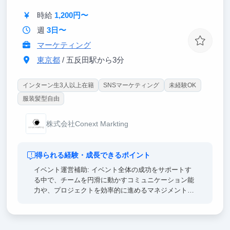
時給
1,200円〜
週
3日〜
マーケティング
東京都
/ 五反田駅から3分
インターン生3人以上在籍
SNSマーケティング
未経験OK
服装髪型自由
株式会社Conext Markting
得られる経験・成長できるポイント
イベント運営補助: イベント全体の成功をサポートす
る中で、チームを円滑に動かすコミュニケーション能
力や、プロジェクトを効率的に進めるマネジメント能
力を養えます。
SNSマーケティング（アカウント拡大）: 公式アカウ
ント（X, Instagram, TikTokなど）の運用を通して、