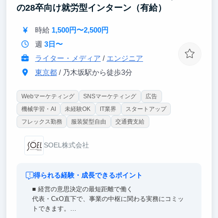
は、マーケティング・企画・新規事業など、事業の多
の28卒向け就労型インターン（有給）
様な領域にも携わるチャンスがあります。「自ら仕組
みを設計し、事業を伸ばした経験」は、就職活動でも
時給
1,500円〜2,500円
その後のキャリアでも強力な武器になります。
週
3日〜
ライター・メディア
/
エンジニア
東京都
/ 乃木坂駅から徒歩3分
Webマーケティング
SNSマーケティング
広告
機械学習・AI
未経験OK
IT業界
スタートアップ
フレックス勤務
服装髪型自由
交通費支給
SOEL株式会社
得られる経験・成長できるポイント
■ 経営の意思決定の最短距離で働く
代表・CxO直下で、事業の中枢に関わる実務にコミッ
トできます。