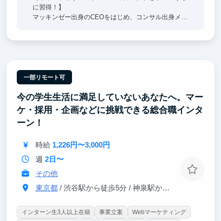
に習得！】
マッキンゼー出身のCEOをはじめ、コンサル出身メン
バーから直接FBを受けながら、仮説立案からリサー
チ・ドキュメント作成まで一連のコンサル業務を経験
できます。
まさに将来コンサルティングファームに入社した際に
1〜2年目で求められるスキルを学生のうちから磨ける
ため、同期よりも早く成果を出せる基盤を築くことが
一部リモート可
できます。
今の学生生活に満足していないあなたへ。マー
【ポイント②｜大手企業向けの業務変革に携われ
ケ・採用・企画などに挑戦できる総合職インタ
る！】
ーン！
当社クライアントは日本を代表する大手企業が中心で
す。
時給
1,226円〜3,000円
AIを活用した業務変革プロジェクトの中で、プロジェ
クト全体の推進に関わることができます。
週
2日〜
その他
東京都
/ 渋谷駅から徒歩5分 / 神泉駅から徒歩3分
インターン生3人以上在籍
事業立案
Webマーケティング