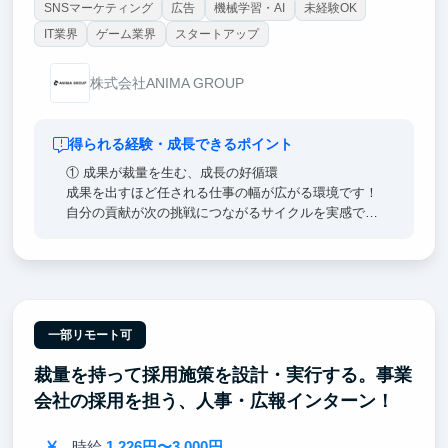
SNSマーケティング
広告
機械学習・AI
未経験OK
IT業界
ゲーム業界
スタートアップ
株式会社ANIMA GROUP
得られる経験・成長できるポイント
① 成果が裁量を生む、成長の好循環
成果を出すほど任される仕事の幅が広がる環境です！
自分の貢献が次の挑戦につながるサイクルを実感でき
ます。提案を理由なく否定しない文化・失敗を許容す
る風土が、この成長サイクルを後押しします！
②早期活躍するための研修「BOOT CAMP」
ビジネス基礎を集中的に学び、実践課題を通じてアウ
トプットまで一貫して取り組むことで、早期活躍を目
一部リモート可
指します。
裁量を持って採用施策を設計・実行する。事業
③ 多様なバックグラウンドを持つメンバーと働ける
会社の採用を担う、人事・広報インターン！
環境
起業経験者やMBA取得者、メルカリ・リクルート出身
時給
1,226円〜3,000円