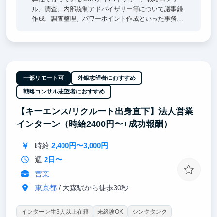
ル、調査、内部統制アドバイザリー等について議事録
作成、調査整理、パワーポイント作成といった事務ア
シスタント業務をお任せします
将来的に投資銀行・コンサルティング・アドバイザリ
ー産業への就職や起業を考えられている方にお勧めで
す
またどこの業界に注力していいかわからないから、幅
一部リモート可
外銀志望者におすすめ
広い業界と接することで決めたいという方にもお勧め
戦略コンサル志望者におすすめ
できます
【キーエンス/リクルート出身直下】法人営業
インターン（時給2400円〜+成功報酬）
時給
2,400円〜3,000円
週
2日〜
営業
東京都
/ 大森駅から徒歩30秒
インターン生3人以上在籍
未経験OK
シンクタンク