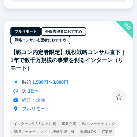
IPOを目指して成長を続ける組織で、入社1年目から
大きな裁量を持てる環境です。
■ AIの最前線に実装で関与（AI開発トラック）
注目
生成AI・機械学習を、SNSマーケティング／MEO／
オウンドメディアといった実事業に実装するところま
フルリモート
外銀志望者におすすめ
で経験できます。
戦略コンサル志望者におすすめ
■ 「届ける力」を磨く（戦略広報トラック）
【戦コン内定者限定】現役戦略コンサル直下｜
飲食・観光という、人の生活を華やがせる領域の価値
1年で数千万規模の事業を創るインターン（リ
を言語化し、記事・SNS・PRとして世に出すまでを
一気通貫で経験できます。
モート）
時給
1,500円〜3,000円
週
1日〜
経営・企画
フルリモート
インターン生3人以上在籍
事業立案
Webマーケティング
SNSマーケティング
機械学習・AI
未経験OK
IT業界