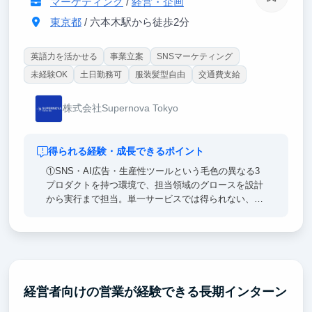
マーケティング
/
経営・企画
東京都
/ 六本木駅から徒歩2分
リサーチ・資料作成・検証のサイクルを、AIと共創し
ながら圧倒的なスピードで回します。
「これからの時代の仕事の進め方」そのものを、実務
英語力を活かせる
事業立案
SNSマーケティング
を通じて身につけていただけます。
未経験OK
土日勤務可
服装髪型自由
交通費支給
株式会社Supernova Tokyo
得られる経験・成長できるポイント
①SNS・AI広告・生産性ツールという毛色の異なる3
プロダクトを持つ環境で、担当領域のグロースを設計
から実行まで担当。単一サービスでは得られない、汎
用的なマーケ／グロースの型を身につけられます。
②実データを用いたKPI分析とユーザーインサイト抽
出から、開発への改善提案までを一気通貫で経験。
「人が動く仕組み」を教科書ではなく現場で学べま
す。
経営者向けの営業が経験できる長期インターン
③海外展開の戦略立案・ローカライズに挑戦でき、代