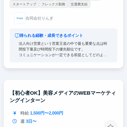
スタートアップ
フレックス勤務
交通費支給
合同会社りんぎ
得られる経験・成長できるポイント
法人向け営業という営業王道の中で最も重要な点は時
間投下量及び時間投下の優先順位です。
コミュニケーションが一定できる前提としてどのよう
な時間配分を行えば効率的な営業成果を上げられるか
を実践的に習得することが可能です。キーエンスリク
ルート出身直下でその営業ノウハウを実践かつ理論的
に習得することが可能です
なお対象は法人向け営業であり、個人向けではござい
ません
【初心者OK】美容メディアのWEBマーケティ
ングインターン
時給
1,500円〜2,000円
週
3日〜