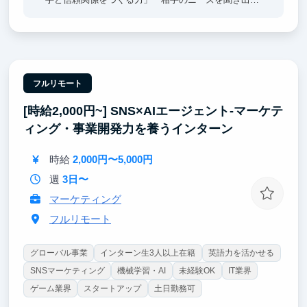
力」「分かりやすく伝える力」が身につきます。ま
た、目標に対して行動量や結果を振り返ることで、課
題発見力や改善力も鍛えられます。経験を積むと、新
人のサポートやチーム運営にも挑戦でき、リーダーシ
ップやマネジメントも学べます。就活では「売上を伸
ばした」「チームを育成した」など、行動と成果を数
フルリモート
字で話せるため、他の学生との差別化につながりま
[時給2,000円~] SNS×AIエージェント-マーケテ
す。これらの力は、営業職だけでなく、企画・人事・
接客・起業など、どの仕事でも成果を出す土台になり
ィング・事業開発力を養うインターン
ます。
時給
2,000円〜5,000円
週
3日〜
マーケティング
フルリモート
グローバル事業
インターン生3人以上在籍
英語力を活かせる
SNSマーケティング
機械学習・AI
未経験OK
IT業界
ゲーム業界
スタートアップ
土日勤務可