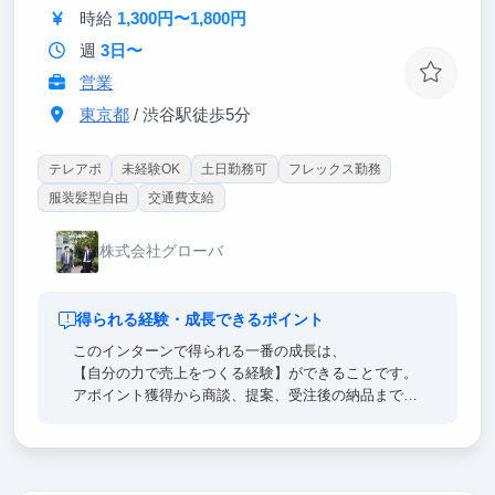
時給
1,300円〜1,800円
表直下で年次に関係なく企画を提案できる環境。マー
ケ・PdM・起業のどの道にも活きる実践経験が積めま
週
3日〜
す。
営業
東京都
/ 渋谷駅徒歩5分
テレアポ
未経験OK
土日勤務可
フレックス勤務
服装髪型自由
交通費支給
株式会社グローバ
得られる経験・成長できるポイント
このインターンで得られる一番の成長は、
【自分の力で売上をつくる経験】ができることです。
アポイント獲得から商談、提案、受注後の納品まで一
連の流れを担当するため、営業力だけでなく、相手の
課題を捉える力、提案を組み立てる力、最後までやり
切る力が身につきます。