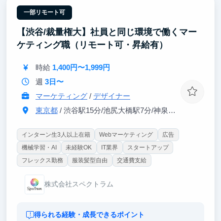
果を出せば任される範囲は青天井。
一部リモート可
【渋谷/裁量権大】社員と同じ環境で働くマー
ケティング職（リモート可・昇給有）
時給
1,400円〜1,999円
週
3日〜
マーケティング
/
デザイナー
東京都
/ 渋谷駅15分/池尻大橋駅7分/神泉8分
インターン生3人以上在籍
Webマーケティング
広告
機械学習・AI
未経験OK
IT業界
スタートアップ
フレックス勤務
服装髪型自由
交通費支給
株式会社スペクトラム
得られる経験・成長できるポイント