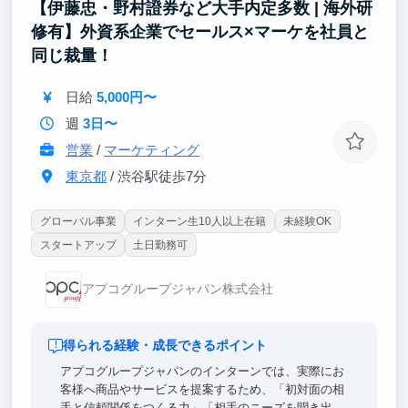
【伊藤忠・野村證券など大手内定多数 | 海外研
す。
修有】外資系企業でセールス×マーケを社員と
同じ裁量！
日給
5,000円〜
週
3日〜
営業
/
マーケティング
東京都
/ 渋谷駅徒歩7分
グローバル事業
インターン生10人以上在籍
未経験OK
スタートアップ
土日勤務可
アプコグループジャパン株式会社
得られる経験・成長できるポイント
アプコグループジャパンのインターンでは、実際にお
客様へ商品やサービスを提案するため、「初対面の相
手と信頼関係をつくる力」「相手のニーズを聞き出す