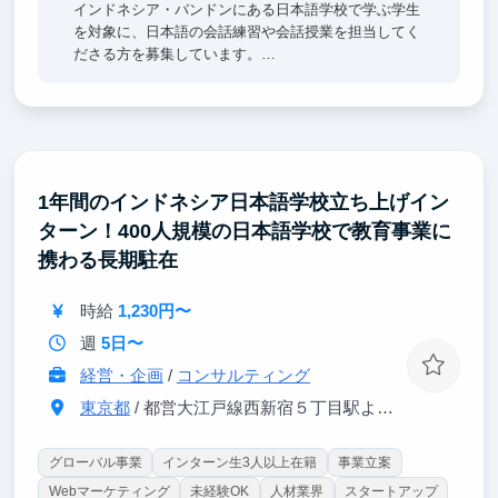
インドネシア・バンドンにある日本語学校で学ぶ学生
を対象に、日本語の会話練習や会話授業を担当してく
ださる方を募集しています。
「会話力を伸ばしたい！」という学生たちと、日本語
で交流し、語学力の向上をサポートするお仕事です。
学生と交流する中で日本スタンダードのビジネスマナ
ーや文化を指導し、時には学生のために厳しく指摘
し、メリハリのある授業を一緒に作っていきます。
1年間のインドネシア日本語学校立ち上げイン
ターン！400人規模の日本語学校で教育事業に
日本語を通じて、夢に向かって頑張るインドネシアの
若者を応援しませんか？
携わる長期駐在
時給
1,230円〜
週
5日〜
経営・企画
/
コンサルティング
東京都
/ 都営大江戸線西新宿５丁目駅より徒歩３分、JR新宿駅より徒歩2
グローバル事業
インターン生3人以上在籍
事業立案
Webマーケティング
未経験OK
人材業界
スタートアップ