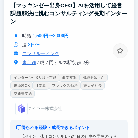
【マッキンゼー出身CEO】AIを活用して経営
課題解決に挑むコンサルティング長期インター
ン
時給
1,500円〜3,000円
週
3日〜
コンサルティング
東京都
/ 虎ノ門ヒルズ駅徒歩 2分
インターン生3人以上在籍
事業立案
機械学習・AI
未経験OK
IT業界
フレックス勤務
東大卒社長
交通費支給
テイラー株式会社
得られる経験・成長できるポイント
【ポイント①｜コンサル1〜2年目の仕事を学生のうち