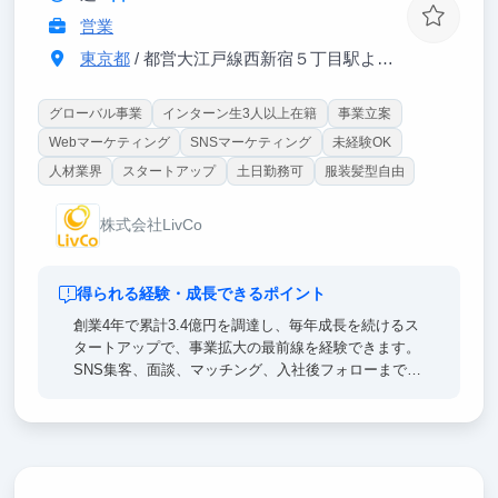
営業
東京都
/ 都営大江戸線西新宿５丁目駅より徒歩３分、JR新宿駅より徒歩2
グローバル事業
インターン生3人以上在籍
事業立案
Webマーケティング
SNSマーケティング
未経験OK
人材業界
スタートアップ
土日勤務可
服装髪型自由
株式会社LivCo
得られる経験・成長できるポイント
創業4年で累計3.4億円を調達し、毎年成長を続けるス
タートアップで、事業拡大の最前線を経験できます。
SNS集客、面談、マッチング、入社後フォローまで一
気通貫で担い、営業・マーケティング・事業推進を横
断的に学べる環境です。年次や国籍に関係なく裁量が
大きく、成果次第で新規施策や事業立ち上げにも挑戦
可能。多国籍メンバーと働きながら、グローバルな視
点と実践力を身につけられます！