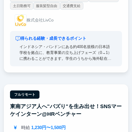
土日勤務可
服装髪型自由
交通費支給
株式会社LivCo
得られる経験・成長できるポイント
インドネシア・バンドンにある約400名規模の日本語
学校を拠点に、教育事業の立ち上げフェーズ（0→1）
に携わることができます。学生のうちから海外駐在経
験を積める環境が整っており、寮完備・光熱費無料の
ため、現地での生活にも安心して挑戦可能です。
また、東南アジア言語に特化した教授が在籍する大学
の学生からの応募も多く、国際領域や教育に関心を持
つ仲間と出会える環境があります。日本とアジアをつ
フルリモート
なぐ循環型の「人材育成モデル」の最前線で、リアル
東南アジア人へ"バズり"を生み出せ！SNSマー
な社会課題と向き合いながら経験を積めることも大き
な魅力です！
ケインターン@HRベンチャー
時給
1,230円〜1,500円