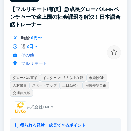
【フルリモート/有償】急成長グローバルHRベ
学生のうちから、マーケティング・クリエイティブ・
事業成長を一気通貫で学べる環境です。
ンチャーで途上国の社会課題を解決！日本語会
話トレーナー
ぜひ一緒にマーケティングの世界を楽しみましょう。
時給
0円〜
週
2日〜
その他
フルリモート
グローバル事業
インターン生3人以上在籍
未経験OK
人材業界
スタートアップ
土日勤務可
服装髪型自由
交通費支給
株式会社LivCo
得られる経験・成長できるポイント