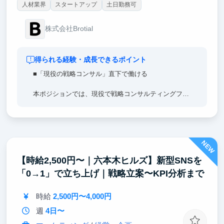
人材業界
スタートアップ
土日勤務可
株式会社Brotial
得られる経験・成長できるポイント
■「現役の戦略コンサル」直下で働ける
本ポジションでは、現役で戦略コンサルティングファ
ームに身を置くメンバーの直下で事業づくりに取り組
みます。
仮説思考・論点思考を、机上の知識ではなく実際の事
NEW
業運営の中で体得できます。
「どこに問いを立て、どう構造化し、どう検証して意
【時給2,500円〜｜六本木ヒルズ】新型SNSを
思決定するか」を、隣で見て・任されながら学べる環
「0→1」で立ち上げ｜戦略立案〜KPI分析まで
境です。
■「最新のAIを活用した仕事術」を学べる
時給
2,500円〜4,000円
週
4日〜
弊社では、最新の生成AIを業務の中核に据えていま
す。