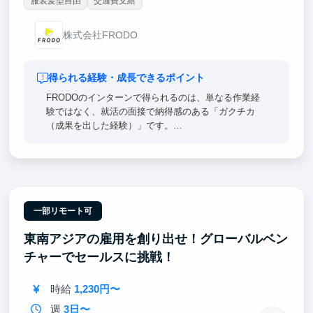
服装髪型自由
交通費支給
株式会社FRODO
得られる経験・成長できるポイント
FRODOのインターンで得られるのは、単なる作業経
験ではなく、就活の面接で納得感のある「ガクチカ
（成果を出した経験）」です。
「どのコスメが自分に合うの？」と悩むユーザーの心
理を分析し、美容比較記事や広告の企画・数値改善ま
で担当。「なぜ売れたか」「どう改善すべきか」を追
求して成果を出した経験は、就活はもちろん社会人で
も役立つ本物のスキルになります。
一部リモート可
東南アジアの雇用を創り出せ！グローバルベン
「Webマーケって怪しくない？」と不安な方もご安心
ください。FRODOはユーザーの悩みに寄り添う「美
チャーでセールスに挑戦！
容比較メディア」を運営する会社です。学生のうちに
一生モノのスキルを身につけませんか？
時給
1,230円〜
週
3日〜