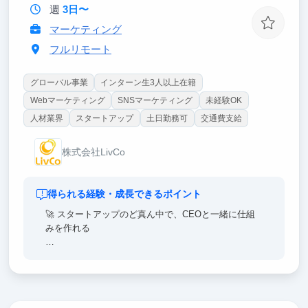
週
3日〜
マーケティング
フルリモート
グローバル事業
インターン生3人以上在籍
Webマーケティング
SNSマーケティング
未経験OK
人材業界
スタートアップ
土日勤務可
交通費支給
株式会社LivCo
得られる経験・成長できるポイント
🚀 スタートアップのど真ん中で、CEOと一緒に仕組
みを作れる
広告運用やコンテンツ戦略はまだ立ち上げフェーズ。
大企業のインターンでは絶対に経験できない「ゼロか
ら仕組みを作る側」に立てます。新卒2年目でインド
ネシア支社マネージャーに登用された実績もあり、成