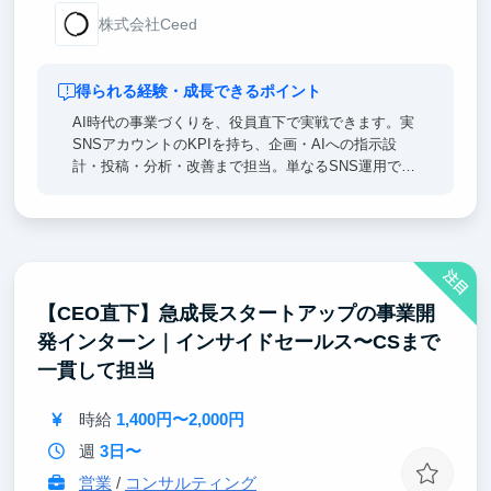
株式会社Ceed
得られる経験・成長できるポイント
AI時代の事業づくりを、役員直下で実戦できます。実
SNSアカウントのKPIを持ち、企画・AIへの指示設
計・投稿・分析・改善まで担当。単なるSNS運用では
なく、「AIエージェントを使って事業の数字を伸ばす
側」の経験を積めます。起業・事業開発・マーケティ
ング・AI領域で企業・就職したい人に向いています。
注目
【CEO直下】急成長スタートアップの事業開
発インターン｜インサイドセールス〜CSまで
一貫して担当
時給
1,400円〜2,000円
週
3日〜
営業
/
コンサルティング