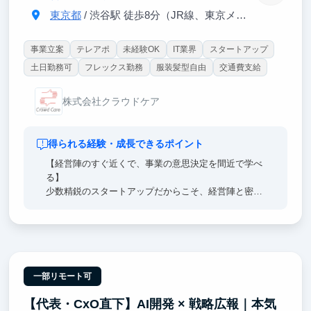
東京都
/ 渋谷駅 徒歩8分（JR線、東京メトロ各線）
事業立案
テレアポ
未経験OK
IT業界
スタートアップ
土日勤務可
フレックス勤務
服装髪型自由
交通費支給
株式会社クラウドケア
得られる経験・成長できるポイント
【経営陣のすぐ近くで、事業の意思決定を間近で学べ
る】
少数精鋭のスタートアップだからこそ、経営陣と密に
働けます。大手企業との事業共創の現場にも立ち会
え、「経営者がどう意思決定するか」を間近で吸収で
きる、トップキャリアや起業を志す方には希少な機会
です。
【「0→1」の事業づくりに当事者として関われる】
一部リモート可
まずはIS・CS業務を通じて、営業・顧客対応の基礎
【代表・CxO直下】AI開発 × 戦略広報｜本気
と事業理解を深めていただきます。業務に習熟した後