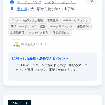
マーケティング
/
ライター・メディア
東京都
/ 渋谷駅から徒歩8分（山手線、埼京線、銀座線、半蔵門線、ほか）
インターン生3人以上在籍
事業立案
Webマーケティング
SNSマーケティング
広告
データサイエンス
未経験OK
土日勤務可
フレックス勤務
服装髪型自由
株式会社FRODO
得られる経験・成長できるポイント
FRODOのインターンで得られるのは、単なるマーケ
ティング経験ではなく、事業を伸ばす力です。
ユーザー心理を読み解き、広告・動画・記事の企画を
考え、配信後の数値を見ながら改善まで行います。
実際の売上に直結する施策に関われるため、就活でも
「仮説を立て、実行し、成果につなげた経験」として
強く語れます。
フルリモート