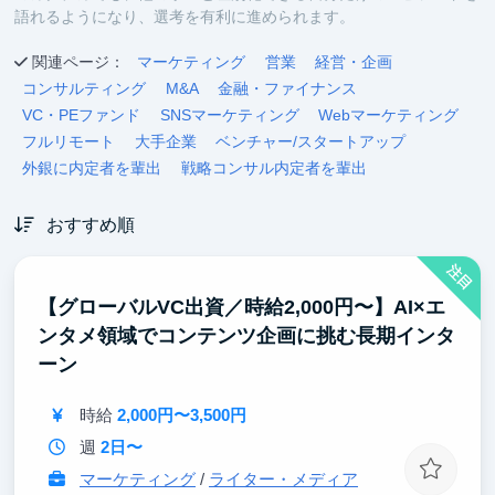
語れるようになり、選考を有利に進められます。
関連ページ：
マーケティング
営業
経営・企画
コンサルティング
M&A
金融・ファイナンス
VC・PEファンド
SNSマーケティング
Webマーケティング
フルリモート
大手企業
ベンチャー/スタートアップ
外銀に内定者を輩出
戦略コンサル内定者を輩出
おすすめ順
注目
【グローバルVC出資／時給2,000円〜】AI×エ
ンタメ領域でコンテンツ企画に挑む長期インタ
ーン
時給
2,000円〜3,500円
週
2日〜
マーケティング
/
ライター・メディア