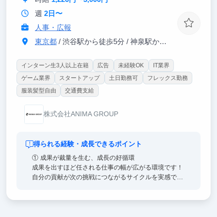
者など、幅広い経験を持つメンバーと共に働くこと
で、実践的な知見や多様な視点に触れることができま
週
2日〜
す。
人事・広報
東京都
/ 渋谷駅から徒歩5分 / 神泉駅から徒歩3分
インターン生3人以上在籍
広告
未経験OK
IT業界
ゲーム業界
スタートアップ
土日勤務可
フレックス勤務
服装髪型自由
交通費支給
株式会社ANIMA GROUP
得られる経験・成長できるポイント
① 成果が裁量を生む、成長の好循環
成果を出すほど任される仕事の幅が広がる環境です！
自分の貢献が次の挑戦につながるサイクルを実感でき
ます。提案を理由なく否定しない文化・失敗を許容す
る風土が、この成長サイクルを後押しします！