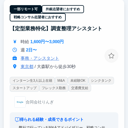
【商談相手は主に経営者】
学生のうちから社長と向き合い、ビジネスの現場で成
一部リモート可
外銀志望者におすすめ
果を出す経験は、将来どんな仕事をするうえでも大き
戦略コンサル志望者におすすめ
な武器になります。
【定型業務特化】調査整理アシスタント
時給
1,600円〜3,000円
週
2日〜
事務・アシスタント
東京都
/ 大森駅から徒歩30秒
インターン生3人以上在籍
M&A
未経験OK
シンクタンク
スタートアップ
フレックス勤務
交通費支給
合同会社りんぎ
得られる経験・成長できるポイント
弊社で行っているM&Aアドバイザリー、戦略コンサ