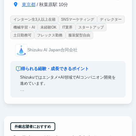
東京都
/ 秋葉原駅 10分
インターン生3人以上在籍
SNSマーケティング
ディレクター
機械学習・AI
未経験OK
IT業界
スタートアップ
土日勤務可
フレックス勤務
服装髪型自由
Shizuku AI Japan合同会社
得られる経験・成長できるポイント
Shizukuではエンタメ×AI領域でAIコンパニオン開発を
進めています。
世界トップレベルのリサーチャーと共に、最新の技術
を用いてこれまでにない配信・体験をつくっていく場
所です。
世の中の常識にいい意味でとらわれずにさまざまなこ
とに挑戦できます。ここで身につけた人脈や経験は今
外銀志望者におすすめ
後のビジネスパーソンとしての経験に活きるはずで