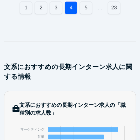
②早期活躍するための研修「BOOT CAMP」
1
2
3
4
5
…
23
ビジネス基礎を集中的に学び、実践課題を通じてアウ
トプットまで一貫して取り組むことで、早期活躍を目
指します。
③ 多様なバックグラウンドを持つメンバーと働ける
環境
起業経験者やMBA取得者、メルカリ・リクルート出身
者など、幅広い経験を持つメンバーと共に働くこと
で、実践的な知見や多様な視点に触れることができま
文系におすすめの長期インターン求人に関
す。
する情報
文系におすすめの長期インターン求人の「職
種別の求人数」