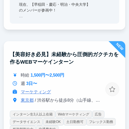
現在、【早稲田・慶応・明治・中央大学】
のメンバーが参画中！
⭐ 売れる広告の「思考法」
単なる作業ではない、
戦略的で本質的なマーケティングスキルが身につきま
す。
NEW
⭐ 一気通貫のPDCA
【美容好き必見】未経験から圧倒的ガクチカを
自分で考えたものが、実際に誰かの心を動かし、利益
作るWEBマーケインターン
として結果が出る喜びを体感できます。
⭐ 最強の「ガクチカ」
時給
1,500円〜2,500円
裁量の大きな環境で成果を出すことで、就職活動にお
週
3日〜
いて圧倒的な差別化ができる実績を作れます。
マーケティング
東京都
/ 渋谷駅から徒歩8分（山手線、埼京線、銀座線、半蔵門線、ほか）
インターン生3人以上在籍
Webマーケティング
広告
データサイエンス
未経験OK
土日勤務可
フレックス勤務